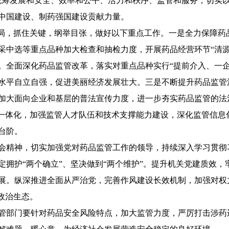
统筹发展和安全、效率和公平、活力和秩序、监管和服务，切实
中国建设、制药强国建设贡献力量。
好开局，抓住关键，纲举目张，做好以下重点工作。一是全力保障
采中选等重点品种加大检查和抽检力度，开展药品经营环节“清源
。全面深化药品监管改革，落实对重点品种实行“提前介入、一企
水平自立自强，促进美丽经济发展壮大。三是不断提升药品监管
加大面向企业和基层的普法宣传力度，进一步夯实药品监管的法
管一体化，加强监管人才队伍和技术支撑能力建设，深化监管信息
台阶。
会精神，切实加强党对药品监管工作的领导，持续深入学习贯彻
定拥护“两个确立”、坚决做到“两个维护”。提升机关党建质效
展。纵深推进全面从严治党，完善作风建设长效机制，加强对权
政治生态。
管部门要针对药品安全风险特点，加大监管力度，严厉打击涉药